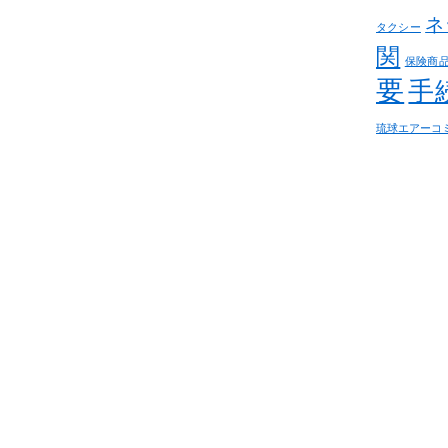
ネ
タクシー
関
保険商
要
手
琉球エアーコ