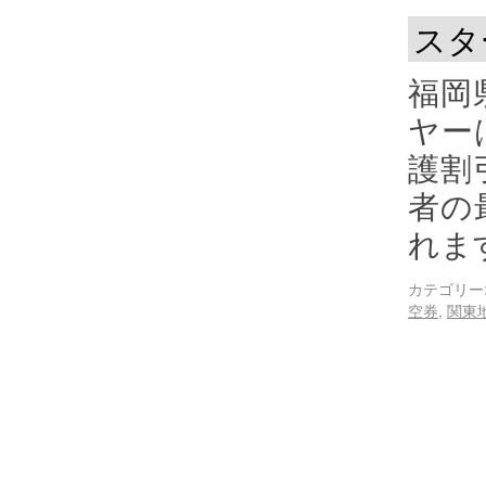
スタ
福岡
ヤー
護割
者の
れま
カテゴリー
空券
,
関東