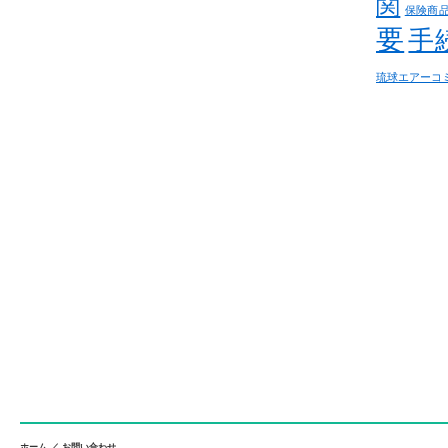
関
保険商
要
手
琉球エアーコ
ホーム
／
お問い合わせ