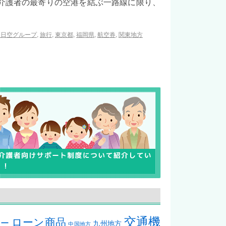
介護者の最寄りの空港を結ぶ一路線に限り、
全日空グループ
,
旅行
,
東京都
,
福岡県
,
航空券
,
関東地方
交通機
ローン商品
カー
九州地方
中国地方