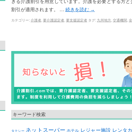
きる介護割引を用意しています。介護を必要とする方と
割引が適用されます。 …
続きを読む
→
カテゴリー:
介護者
,
要介護認定者
,
要支援認定者
タグ:
九州地方
,
交通機関
,
キーワード検索
ネットスーパー
レジャー施設
レンタ
ホテル
タクシー