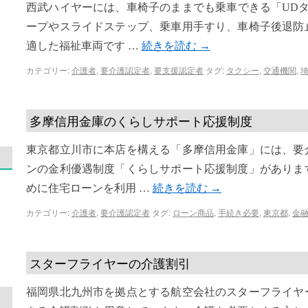
西武ハイヤーには、車椅子のままでも乗車できる「UD
ープやスライドステップ、乗車用手すり、車椅子後退防
適した福祉車両です …
続きを読む
→
カテゴリー:
介護者
,
要介護認定者
,
要支援認定者
タグ:
タクシー
,
交通機関
,
多摩信用金庫のくらしサポート応援制度
東京都立川市に本店を構える「多摩信用金庫」には、要
ンの金利優遇制度「くらしサポート応援制度」がありま
めに住宅ローンを利用 …
続きを読む
→
カテゴリー:
介護者
,
要介護認定者
タグ:
ローン商品
,
手続き必要
,
東京都
,
金
スターフライヤーの介護割引
福岡県北九州市を拠点とする航空会社のスターフライヤ