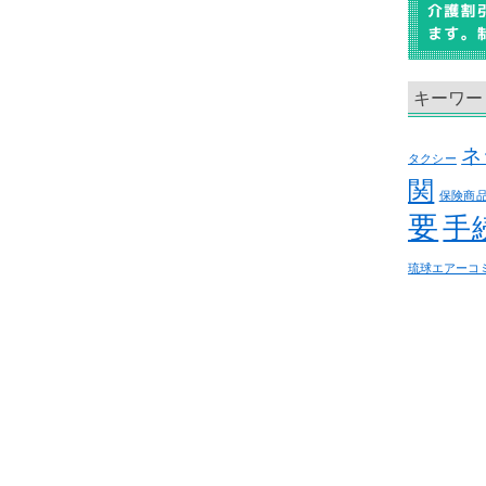
キーワー
ネ
タクシー
関
保険商
要
手
琉球エアーコ